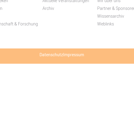
eken
Aktuelle Veranstaltungen
Wir über uns
in
Archiv
Partner & Sponsore
Wissensarchiv
nschaft & Forschung
Weblinks
Datenschutz
Impressum