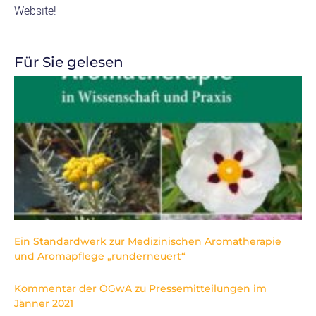
Website!
Für Sie gelesen
Ein Standardwerk zur Medizinischen Aromatherapie
und Aromapflege „runderneuert“
Kommentar der ÖGwA zu Pressemitteilungen im
Jänner 2021