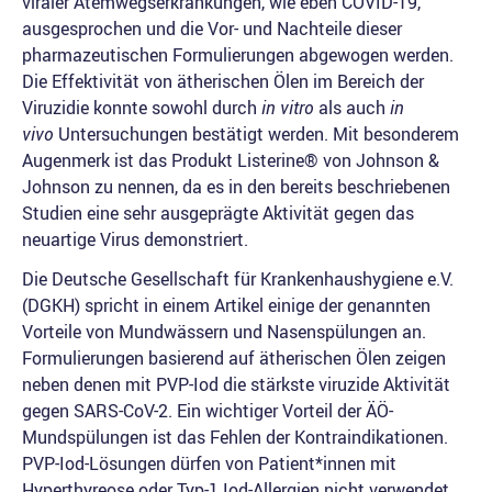
viraler Atemwegserkrankungen, wie eben COVID-19,
ausgesprochen und die Vor- und Nachteile dieser
pharmazeutischen Formulierungen abgewogen werden.
Die Effektivität von ätherischen Ölen im Bereich der
Viruzidie konnte sowohl durch
in vitro
als auch
in
vivo
Untersuchungen bestätigt werden. Mit besonderem
Augenmerk ist das Produkt Listerine® von Johnson &
Johnson zu nennen, da es in den bereits beschriebenen
Studien eine sehr ausgeprägte Aktivität gegen das
neuartige Virus demonstriert.
Die Deutsche Gesellschaft für Krankenhaushygiene e.V.
(DGKH) spricht in einem Artikel einige der genannten
Vorteile von Mundwässern und Nasenspülungen an.
Formulierungen basierend auf ätherischen Ölen zeigen
neben denen mit PVP-Iod die stärkste viruzide Aktivität
gegen SARS-CoV-2. Ein wichtiger Vorteil der ÄÖ-
Mundspülungen ist das Fehlen der Kontraindikationen.
PVP-Iod-Lösungen dürfen von Patient*innen mit
Hyperthyreose oder Typ-1 Iod-Allergien nicht verwendet